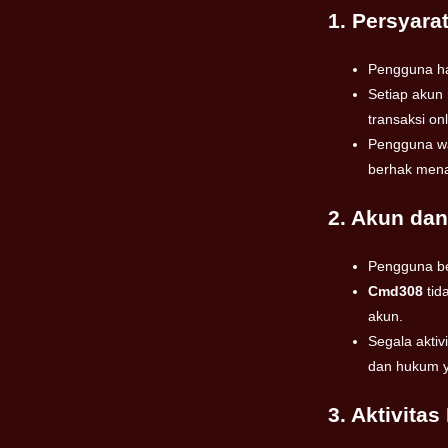
1. Persyar
Pengguna har
Setiap akun
transaksi onl
Pengguna waj
berhak mena
2. Akun da
Pengguna be
Cmd308
tid
akun.
Segala aktiv
dan hukum y
3. Aktivita