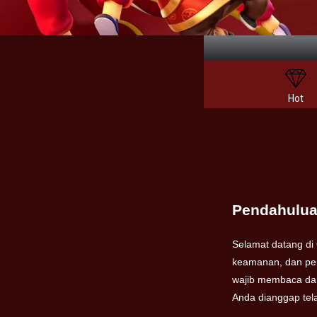
Hot
Pendahulu
Selamat datang di
keamanan, dan pe
wajib membaca da
Anda dianggap tela