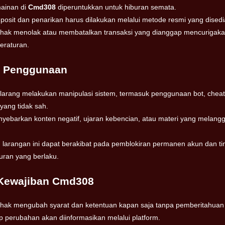
ainan di
Cmd308
diperuntukkan untuk hiburan semata.
posit dan penarikan harus dilakukan melalui metode resmi yang disedi
hak menolak atau membatalkan transaksi yang dianggap mencurigakan,
eraturan.
n Penggunaan
larang melakukan manipulasi sistem, termasuk penggunaan bot, cheat
 yang tidak sah.
nyebarkan konten negatif, ujaran kebencian, atau materi yang melang
 larangan ini dapat berakibat pada pemblokiran permanen akun dan t
uran yang berlaku.
 Kewajiban Cmd308
hak mengubah syarat dan ketentuan kapan saja tanpa pemberitahuan
 perubahan akan diinformasikan melalui platform.