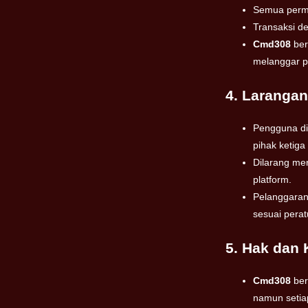
Semua perm
Transaksi de
Cmd308
ber
melanggar p
4. Laranga
Pengguna di
pihak ketiga
Dilarang me
platform.
Pelanggaran
sesuai perat
5. Hak dan
Cmd308
ber
namun setiap