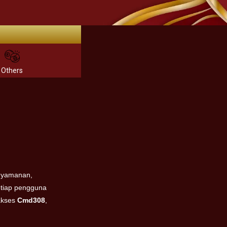
Others
enyamanan,
tiap pengguna
akses
Cmd308
,